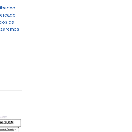
Ribadeo
mercado
icos da
lizaremos