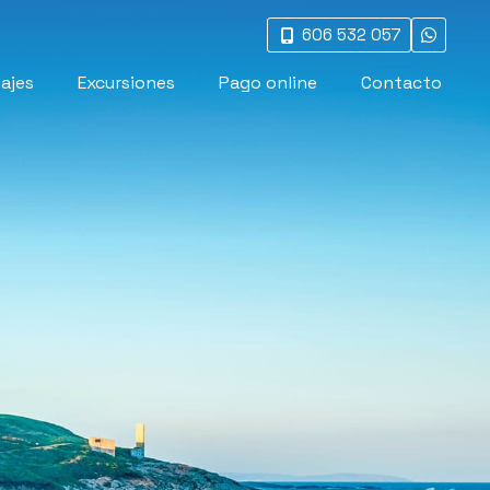
606 532 057
iajes
Excursiones
Pago online
Contacto