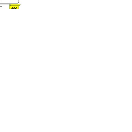
al, Vila
 Valença
s