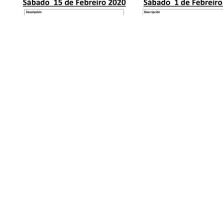
Feira do Butelo da
Virxe do corpiño
Fonsagrada
Excursiones Antiguas
Excursiones Antiguas