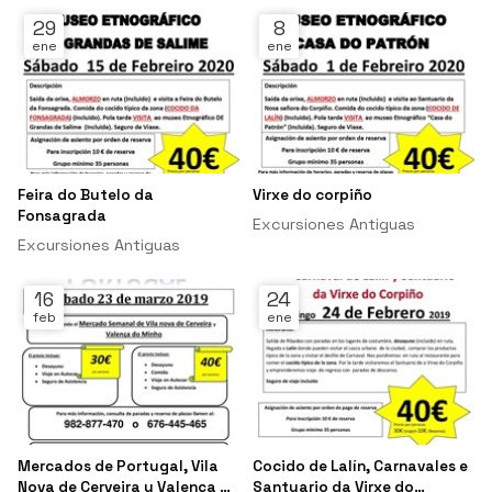
29
8
ene
ene
Feira do Butelo da
Virxe do corpiño
Fonsagrada
Excursiones Antiguas
Excursiones Antiguas
16
24
feb
ene
Mercados de Portugal, Vila
Cocido de Lalín, Carnavales e
Nova de Cerveira y Valença do
Santuario da Virxe do